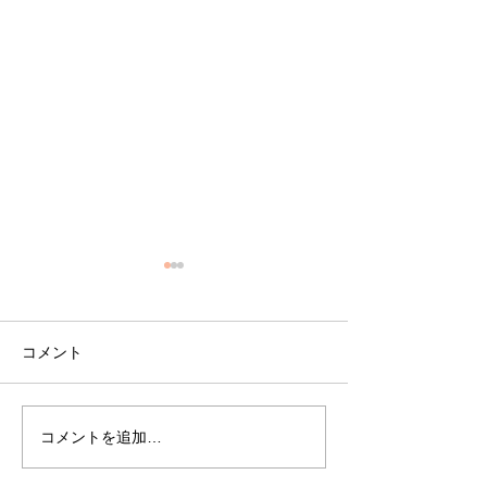
コメント
貴方もはじめま
コメントを追加…
新メニューがスタートし
ます💛