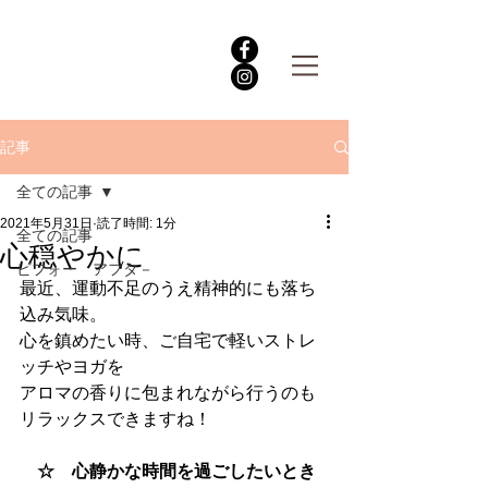
記事
全ての記事
2021年5月31日
読了時間: 1分
全ての記事
心穏やかに
ビフォー アフタ－
最近、運動不足のうえ精神的にも落ち
込み気味。
心を鎮めたい時、ご自宅で軽いストレ
ッチやヨガを
アロマの香りに包まれながら行うのも
リラックスできますね！
☆　心静かな時間を過ごしたいとき