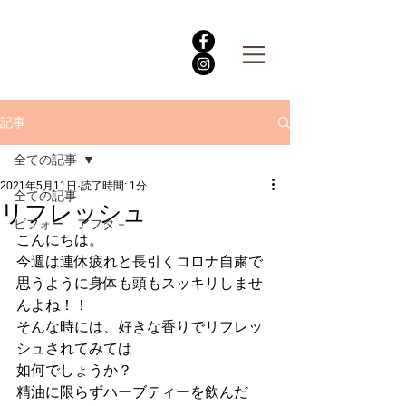
記事
全ての記事
2021年5月11日
読了時間: 1分
全ての記事
リフレッシュ
ビフォー アフタ－
こんにちは。
今週は連休疲れと長引くコロナ自粛で
思うように身体も頭もスッキリしませ
んよね️！！
そんな時には、好きな香りでリフレッ
シュされてみては
如何でしょうか？
精油に限らずハーブティーを飲んだ