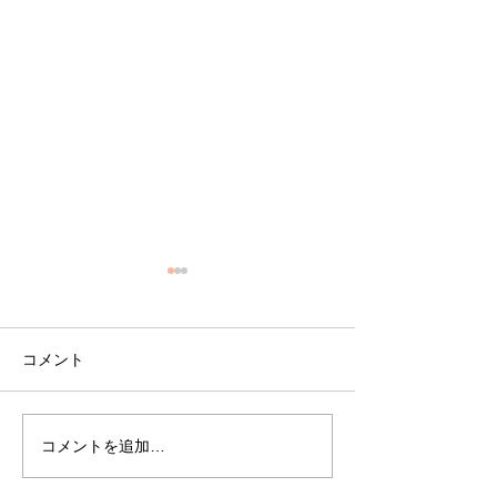
コメント
貴方もはじめま
コメントを追加…
新メニューがスタートし
ます💛