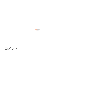
コメント
貴方もはじめま
コメントを追加…
新メニューがスタートし
ます💛
TEL
090-7920-2102