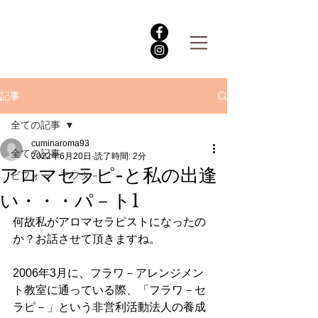
記事
全ての記事
cuminaroma93
全ての記事
2022年6月20日
読了時間: 2分
アロマセラピ-と私の出逢
ビフォー アフタ－
い・・・パ－ト1
何故私がアロマセラピストになったの
か？お話させて頂きますね。
2006年3月に、フラワ－アレンジメン
ト教室に通っている際、「フラワ－セ
ラピ－」という非営利活動法人の養成